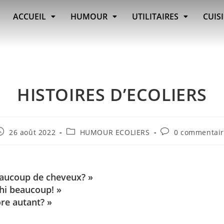
ACCUEIL
HUMOUR
UTILITAIRES
CUIS
HISTOIRES D’ECOLIERS
26 août 2022
HUMOUR ECOLIERS
0 commentai
eaucoup de cheveux? »
échi beaucoup! »
ore autant? »